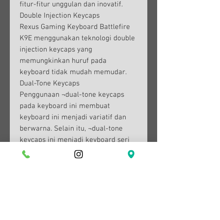
fitur-fitur unggulan dan inovatif.
Double Injection Keycaps
Rexus Gaming Keyboard Battlefire
K9E menggunakan teknologi double
injection keycaps yang
memungkinkan huruf pada
keyboard tidak mudah memudar.
Dual-Tone Keycaps
Penggunaan ¬dual-tone keycaps
pada keyboard ini membuat
keyboard ini menjadi variatif dan
berwarna. Selain itu, ¬dual-tone
keycaps ini menjadi keyboard seri
battlefire pertama yang punya dua
corak warna berbeda pada
keycapsnya.
3 Pilihan Warna LED dan Anti-
Ghosting
Anda dapat memilih varian warna
latar yang berbeda sebanyak 3