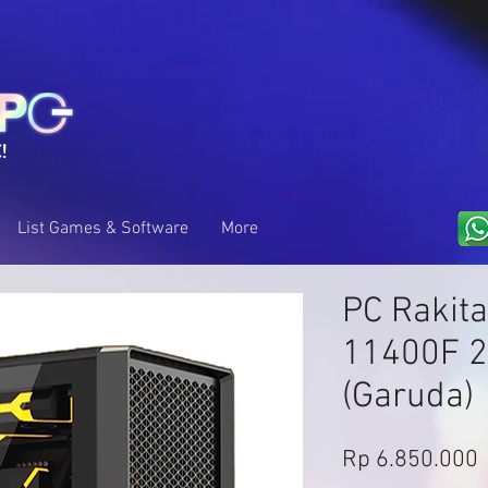
!
List Games & Software
More
PC Rakita
11400F 2
(Garuda)
Rp 6.850.000