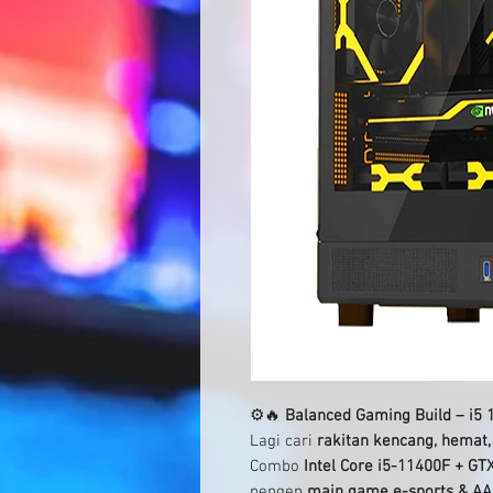
⚙️🔥
Balanced Gaming Build – i5 
Lagi cari
rakitan kencang, hemat,
Combo
Intel Core i5-11400F + GT
pengen
main game e-sports & AA