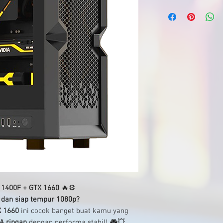
11400F + GTX 1660
🔥⚙️
 dan siap tempur 1080p?
X 1660
ini cocok banget buat kamu yang
A ringan
dengan performa stabil! 🎮💥