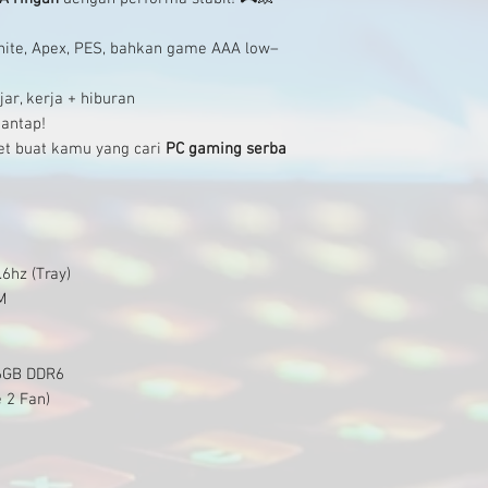
rtnite, Apex, PES, bahkan game AAA low–
ar, kerja + hiburan
antap!
t buat kamu yang cari
PC gaming serba
.6hz (Tray)
M
 6GB DDR6
e 2 Fan)