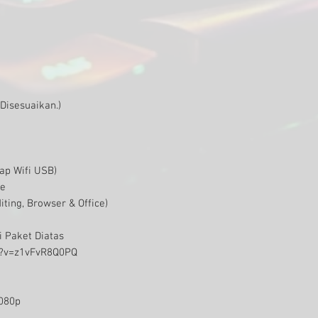
Disesuaikan.)
ap Wifi USB)
te
iting, Browser & Office)
i Paket Diatas
h?v=z1vFvR8Q0PQ
080p