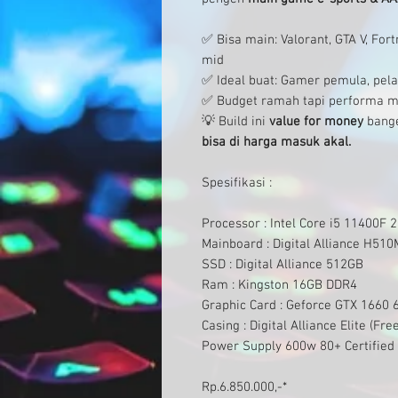
✅ Bisa main: Valorant, GTA V, Fo
mid
✅ Ideal buat: Gamer pemula, pelaj
✅ Budget ramah tapi performa m
💡 Build ini
value for money
bange
bisa di harga masuk akal.
Spesifikasi :
Processor : Intel Core i5 11400F 2
Mainboard : Digital Alliance H510
SSD : Digital Alliance 512GB
Ram : Kingston 16GB DDR4
Graphic Card : Geforce GTX 1660
Casing : Digital Alliance Elite (Fre
Power Supply 600w 80+ Certified
Rp.6.850
.000,-*