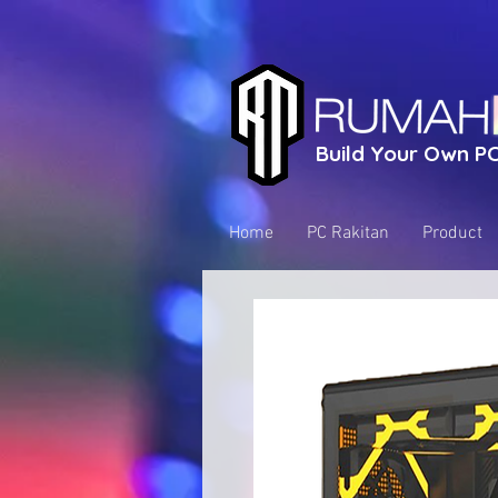
Build Your Own PC
Home
PC Rakitan
Product