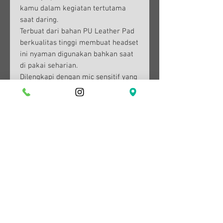
kamu dalam kegiatan tertutama
saat daring.
Terbuat dari bahan PU Leather Pad
berkualitas tinggi membuat headset
ini nyaman digunakan bahkan saat
di pakai seharian.
Dilengkapi dengan mic sensitif yang
menghasilkan suara jernih untuk
mendukung kegiatan anda semakin
positif.
Spesifikasi :
Konektivitas: Kabel (satu kabel jack)
Frekuensi: 20-20KHz
Impedance : 32 Ohm +- 15%
Sensitivitas : 38 dB +- 3 dB
Panjang Kabel : 1.3 meter
System: Plug and Play
Catatan:
Headset Wired ALBH-9606 hanya