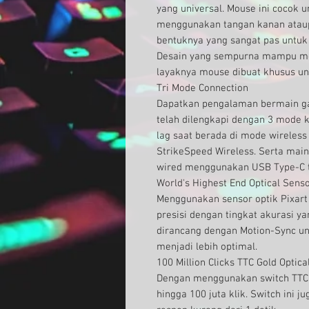
yang universal. Mouse ini cocok 
menggunakan tangan kanan ataupu
bentuknya yang sangat pas untuk 
Desain yang sempurna mampu 
layaknya mouse dibuat khusus u
Tri Mode Connection
Dapatkan pengalaman bermain ga
telah dilengkapi dengan 3 mode ko
lag saat berada di mode wireles
StrikeSpeed Wireless. Serta ma
wired menggunakan USB Type-C 
World's Highest End Optical Sens
Menggunakan sensor optik Pixart
presisi dengan tingkat akurasi ya
dirancang dengan Motion-Sync u
menjadi lebih optimal.
100 Million Clicks TTC Gold Optica
Dengan menggunakan switch TTC 
hingga 100 juta klik. Switch in