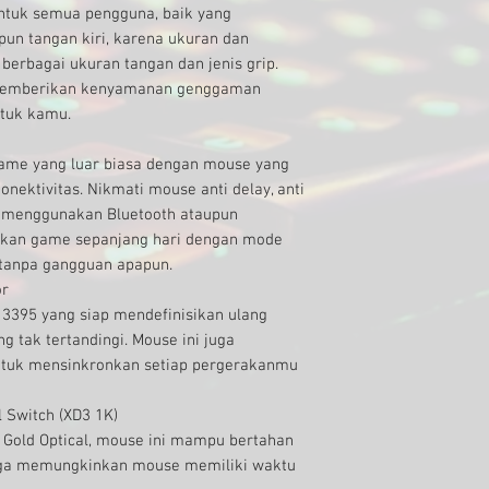
untuk semua pengguna, baik yang
n tangan kiri, karena ukuran dan
berbagai ukuran tangan dan jenis grip.
memberikan kenyamanan genggaman
ntuk kamu.
me yang luar biasa dengan mouse yang
nektivitas. Nikmati mouse anti delay, anti
s menggunakan Bluetooth ataupun
inkan game sepanjang hari dengan mode
tanpa gangguan apapun.
or
 3395 yang siap mendefinisikan ulang
ng tak tertandingi. Mouse ini juga
ntuk mensinkronkan setiap pergerakanmu
l Switch (XD3 1K)
Gold Optical, mouse ini mampu bertahan
i juga memungkinkan mouse memiliki waktu