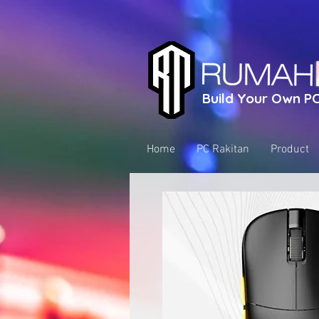
Build Your Own PC
Home
PC Rakitan
Product