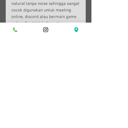
natural tanpa noise sehingga sangat
cocok digunakan untuk meeting
online, discord atau bermain game
online. Saat tidak digunakan,
microphone ini bisa dilipat ke atas.
Overear Earpad
dbE W100 memiliki ukuran earpad
overear bebentuk oval dengan
ukuran 10.5 cm x 8.5 cm. Size
earphone ini sangat nyaman
digunakan karena melingkupi
seluruh daun telinga.
Spesifikasi :
Koneksi : 2.4 Ghz, Bluetooth V 5.3
dan 3.5mm
Driver : 50mm Special Costum
Driver
Frekuensi Suara : 20 Hz – 20 kHz
Sensitivitas : 122 dB +- 3 dB